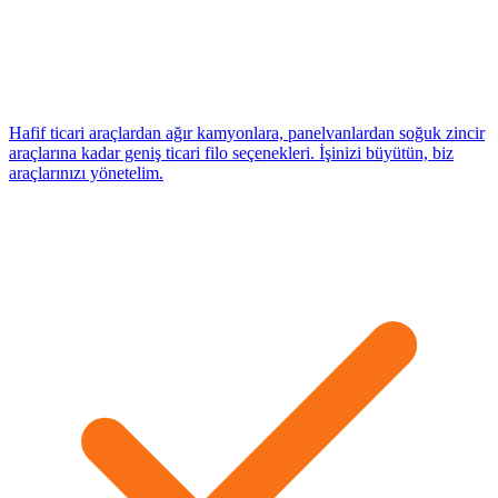
Hafif ticari araçlardan ağır kamyonlara, panelvanlardan soğuk zincir
araçlarına kadar geniş ticari filo seçenekleri. İşinizi büyütün, biz
araçlarınızı yönetelim.