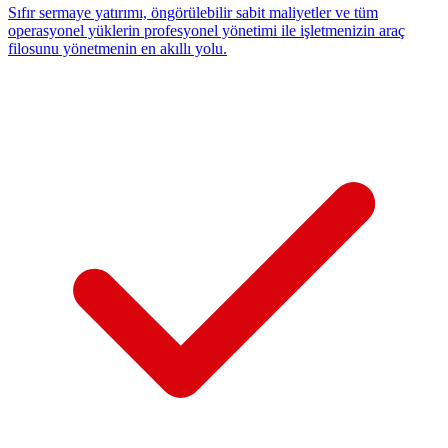
Sıfır sermaye yatırımı, öngörülebilir sabit maliyetler ve tüm
operasyonel yüklerin profesyonel yönetimi ile işletmenizin araç
filosunu yönetmenin en akıllı yolu.