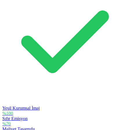
Yeşil Kurumsal İmaj
%100
Sıfır Emisyon
%70
Maliyet Tasarrufu