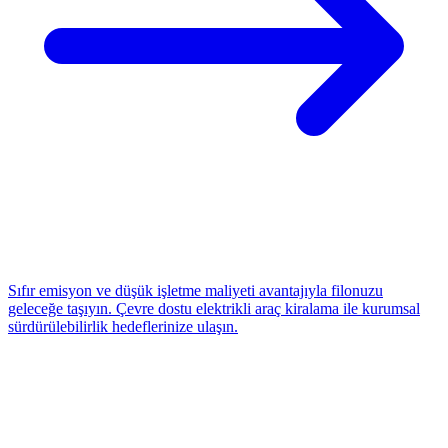
Sıfır emisyon ve düşük işletme maliyeti avantajıyla filonuzu
geleceğe taşıyın. Çevre dostu elektrikli araç kiralama ile kurumsal
sürdürülebilirlik hedeflerinize ulaşın.